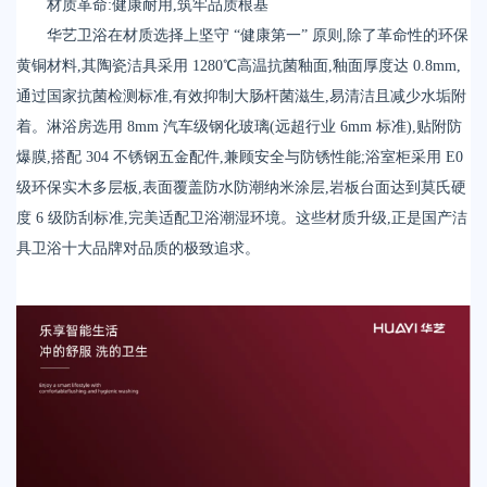
材质革命:健康耐用,筑牢品质根基
华艺卫浴在材质选择上坚守 “健康第一” 原则,除了革命性的环保
黄铜材料,其陶瓷洁具采用 1280℃高温抗菌釉面,釉面厚度达 0.8mm,
通过国家抗菌检测标准,有效抑制大肠杆菌滋生,易清洁且减少水垢附
着。淋浴房选用 8mm 汽车级钢化玻璃(远超行业 6mm 标准),贴附防
爆膜,搭配 304 不锈钢五金配件,兼顾安全与防锈性能;浴室柜采用 E0
级环保实木多层板,表面覆盖防水防潮纳米涂层,岩板台面达到莫氏硬
度 6 级防刮标准,完美适配卫浴潮湿环境。这些材质升级,正是国产洁
具卫浴十大品牌对品质的极致追求。