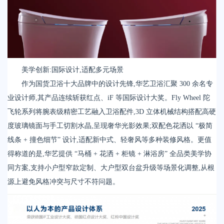
美学创新:国际设计,适配多元场景
作为国货卫浴十大品牌中的设计先锋,华艺卫浴汇聚 300 余名专
业设计师,其产品连续斩获红点、iF 等国际设计大奖。Fly Wheel 陀
飞轮系列将腕表级精密工艺融入卫浴配件,3D 立体机械结构搭配高硬
度玻璃镜面与手工切割水晶,呈现奢华光影效果;双配色花洒以 “极简
线条 + 撞色细节” 设计,适配新中式、轻奢风等多种装修风格。更值
得称道的是,华艺提供 “马桶 + 花洒 + 柜镜 + 淋浴房” 全品类美学协
同方案,支持小户型窄款定制、大户型双台盆升级等场景化调整,从根
源上避免风格冲突与尺寸不符问题。