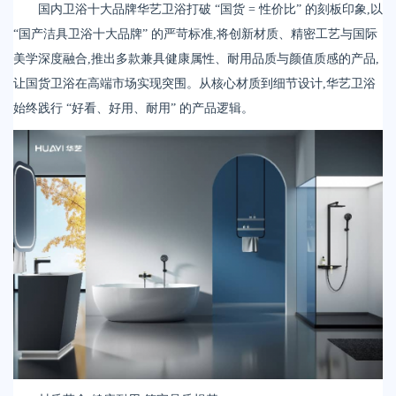
国内卫浴十大品牌华艺卫浴打破 “国货 = 性价比” 的刻板印象,以
荣誉体系
“国产洁具卫浴十大品牌” 的严苛标准,将创新材质、精密工艺与国际
联系我们
美学深度融合,推出多款兼具健康属性、耐用品质与颜值质感的产品,
让国货卫浴在高端市场实现突围。从核心材质到细节设计,华艺卫浴
始终践行 “好看、好用、耐用” 的产品逻辑。
天猫