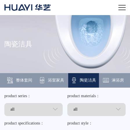
home
关于华艺
陶瓷洁具
华艺产品
新闻资讯
整体套间
浴室家具
陶瓷洁具
淋浴房
招商加盟
product series：
product materials：
服务技术
经销商专区
product specifications：
product style：