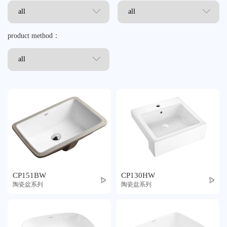
荣誉体系
联系我们
product method：
tmall
CP151BW
CP130HW
陶瓷盆系列
陶瓷盆系列