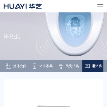
首页
关于华艺
淋浴房
华艺产品
新闻资讯
整体套间
浴室家具
陶瓷洁具
淋浴房
招商加盟
服务技术
经销商专区