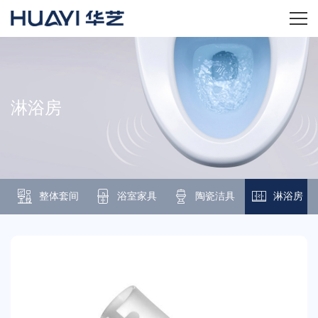
首页
关于华艺
淋浴房
华艺产品
新闻资讯
整体套间
浴室家具
陶瓷洁具
淋浴房
招商加盟
服务技术
经销商专区