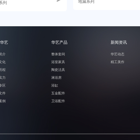
地漏系列
系列
华艺
华艺产品
新闻资讯
简介
整体套间
华艺动态
文化
浴室家具
精工美作
历程
陶瓷洁具
实力
淋浴房
专区
浴缸
文件
五金配件
案例
卫浴配件