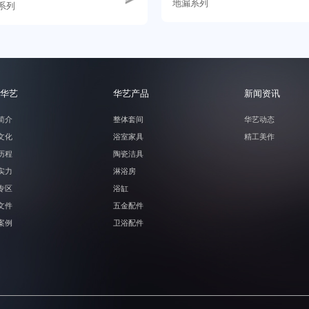
地漏系列
系列
华艺
华艺产品
新闻资讯
简介
整体套间
华艺动态
文化
浴室家具
精工美作
历程
陶瓷洁具
实力
淋浴房
专区
浴缸
文件
五金配件
案例
卫浴配件