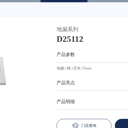
地漏系列
天猫
D25112
产品参数
地漏 ( 铜 ) 芯长 55mm
产品亮点
产品明细
门店查询