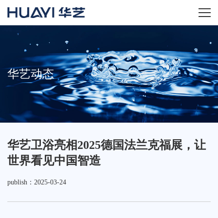
home
关于华艺
华艺动态
华艺产品
新闻资讯
华艺卫浴亮相2025德国法兰克福展，让
招商加盟
世界看见中国智造
服务技术
publish：2025-03-24
经销商专区