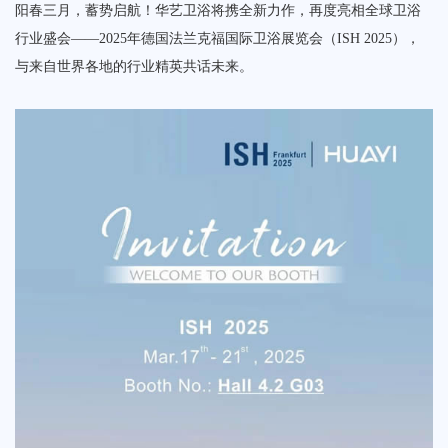
阳春三月，蓄势启航！华艺卫浴将携全新力作，再度亮相全球卫浴
荣誉体系
行业盛会——‌2025年德国法兰克福国际卫浴展览会（ISH 2025）‌，
联系我们
与来自世界各地的行业精英共话未来。
tmall