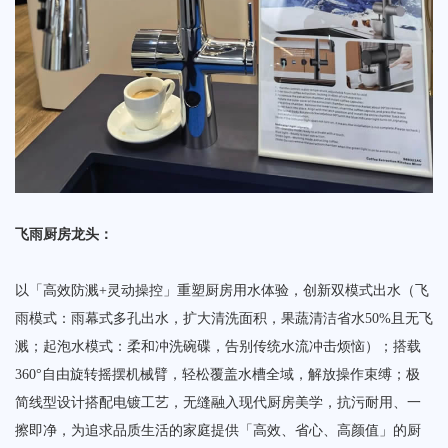
飞雨厨房龙头‌：
以「高效防溅+灵动操控」重塑厨房用水体验，创新双模式出水（‌飞
雨模式‌：雨幕式多孔出水，扩大清洗面积，果蔬清洁省水50%且无飞
溅；‌起泡水模式‌：柔和冲洗碗碟，告别传统水流冲击烦恼）；搭载
360°自由旋转摇摆机械臂，轻松覆盖水槽全域，解放操作束缚；极
简线型设计搭配电镀工艺，无缝融入现代厨房美学，抗污耐用、一
擦即净，为追求品质生活的家庭提供「高效、省心、高颜值」的厨