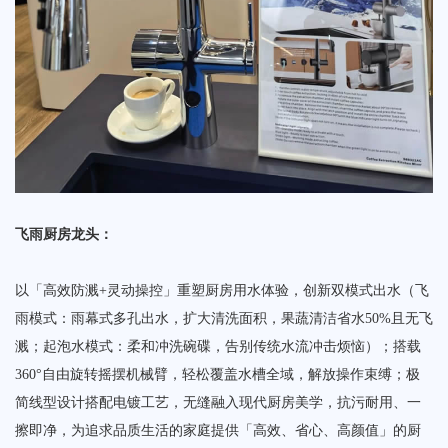
飞雨厨房龙头‌：
以「高效防溅+灵动操控」重塑厨房用水体验，创新双模式出水（‌飞
雨模式‌：雨幕式多孔出水，扩大清洗面积，果蔬清洁省水50%且无飞
溅；‌起泡水模式‌：柔和冲洗碗碟，告别传统水流冲击烦恼）；搭载
360°自由旋转摇摆机械臂，轻松覆盖水槽全域，解放操作束缚；极
简线型设计搭配电镀工艺，无缝融入现代厨房美学，抗污耐用、一
擦即净，为追求品质生活的家庭提供「高效、省心、高颜值」的厨