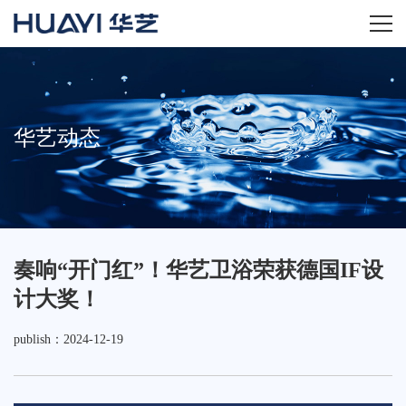
home
关于华艺
华艺动态
华艺产品
新闻资讯
奏响“开门红”！华艺卫浴荣获德国IF设
招商加盟
计大奖！
服务技术
publish：2024-12-19
经销商专区