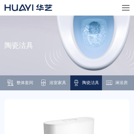
首页
关于华艺
陶瓷洁具
华艺产品
新闻资讯
整体套间
浴室家具
陶瓷洁具
淋浴房
招商加盟
服务技术
经销商专区