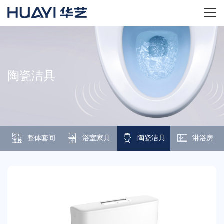
首页
关于华艺
陶瓷洁具
华艺产品
新闻资讯
整体套间
浴室家具
陶瓷洁具
淋浴房
招商加盟
服务技术
经销商专区