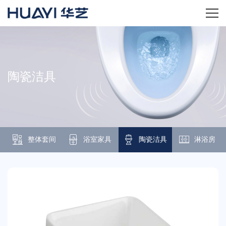
首页
关于华艺
陶瓷洁具
华艺产品
新闻资讯
整体套间
浴室家具
陶瓷洁具
淋浴房
招商加盟
服务技术
经销商专区