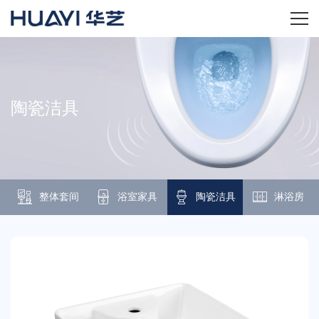
首页
关于华艺
陶瓷洁具
华艺产品
新闻资讯
整体套间
浴室家具
陶瓷洁具
淋浴房
招商加盟
服务技术
经销商专区