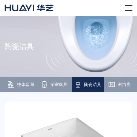
首页
关于华艺
陶瓷洁具
华艺产品
新闻资讯
整体套间
浴室家具
陶瓷洁具
淋浴房
招商加盟
服务技术
经销商专区