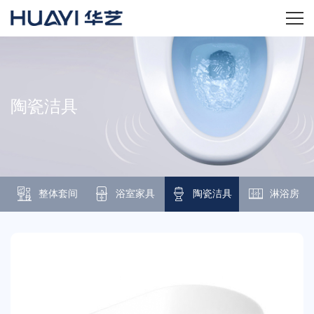
首页
关于华艺
陶瓷洁具
华艺产品
新闻资讯
整体套间
浴室家具
陶瓷洁具
淋浴房
招商加盟
服务技术
经销商专区