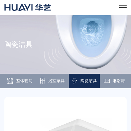
首页
关于华艺
陶瓷洁具
华艺产品
新闻资讯
整体套间
浴室家具
陶瓷洁具
淋浴房
招商加盟
服务技术
经销商专区