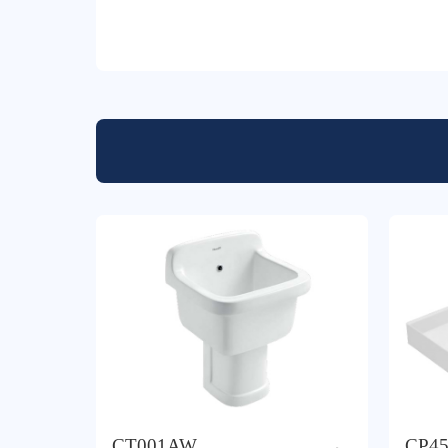
CT001AW
CP4