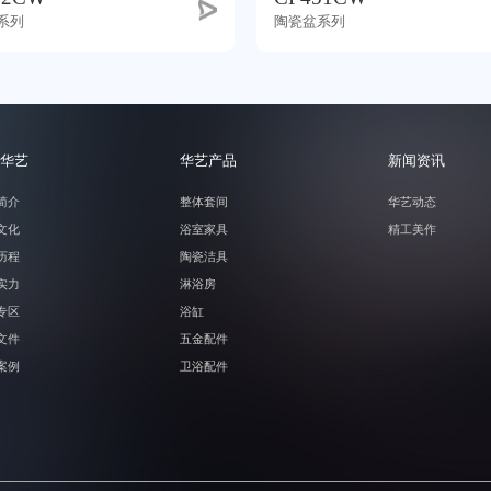
系列
陶瓷盆系列
华艺
华艺产品
新闻资讯
简介
整体套间
华艺动态
文化
浴室家具
精工美作
历程
陶瓷洁具
实力
淋浴房
专区
浴缸
文件
五金配件
案例
卫浴配件