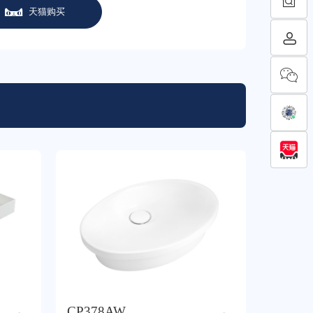
天猫购买
CP378AW