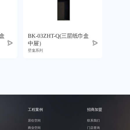
巾盒
BK-03ZHT-Q(三层纸巾盒
中屉）
壁龛系列
工程案例
招商加盟
居住空间
联系我们
商业空间
门店查询