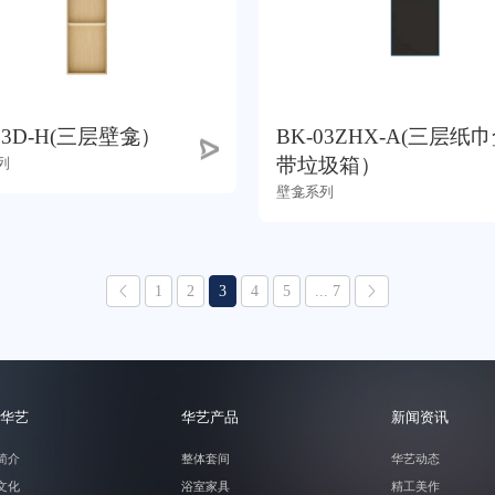
03D-H(三层壁龛）
BK-03ZHX-A(三层纸
带垃圾箱）
列
壁龛系列
1
2
3
4
5
... 7
华艺
华艺产品
新闻资讯
简介
整体套间
华艺动态
文化
浴室家具
精工美作