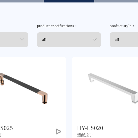
product specifications：
product style：
tmall
S025
HY-LS020
手
选配拉手