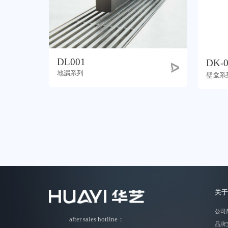
DL001
DK-
地漏系列
壁龛系
关于
公司
after sales hotline：
品牌